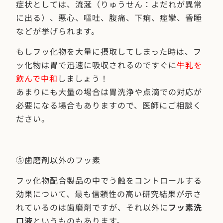
症状としては、流涎（りゅうせん：よだれが異常
に出る）、悪心、嘔吐、腹痛、下痢、痙攣、昏睡
などが挙げられます。
もしフッ化物を大量に摂取してしまった時は、フ
ッ化物は胃で迅速に吸収されるのですぐに
牛乳を
飲んで中和
しましょう！
あまりにも大量の場合は胃洗浄や点滴での対応が
必要になる場合もありますので、医師にご相談く
ださい。
⑤歯磨剤以外のフッ素
フッ化物配合製品の中でう蝕をコントロールする
効果について、最も信頼性の高い研究結果が示さ
れているのは歯磨剤ですが、それ以外に
フッ素洗
口液
というものもあります。